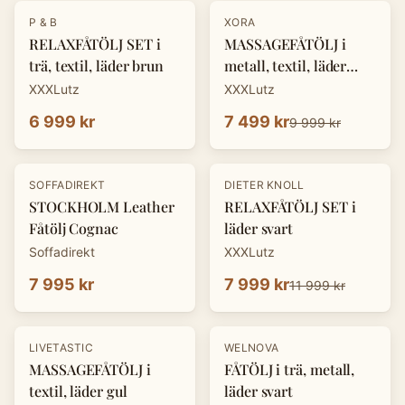
-
25
%
P & B
XORA
RELAXFÅTÖLJ SET i
MASSAGEFÅTÖLJ i
trä, textil, läder brun
metall, textil, läder
mörkgrå
XXXLutz
XXXLutz
6 999 kr
7 499 kr
9 999 kr
-
33
%
SOFFADIREKT
DIETER KNOLL
STOCKHOLM Leather
RELAXFÅTÖLJ SET i
Fåtölj Cognac
läder svart
Soffadirekt
XXXLutz
7 995 kr
7 999 kr
11 999 kr
-
25
%
LIVETASTIC
WELNOVA
MASSAGEFÅTÖLJ i
FÅTÖLJ i trä, metall,
textil, läder gul
läder svart