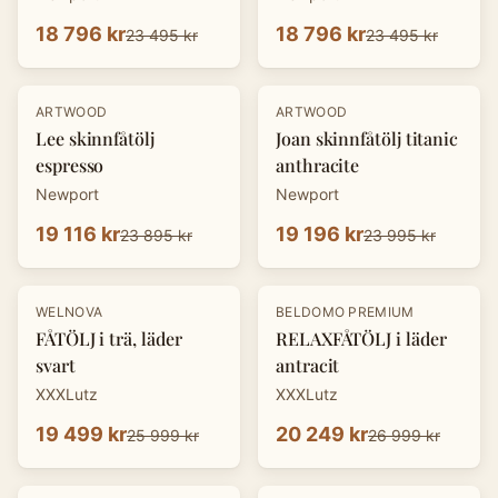
18 796 kr
18 796 kr
23 495 kr
23 495 kr
-
20
%
-
20
%
ARTWOOD
ARTWOOD
Lee skinnfåtölj
Joan skinnfåtölj titanic
espresso
anthracite
Newport
Newport
19 116 kr
19 196 kr
23 895 kr
23 995 kr
-
25
%
-
25
%
WELNOVA
BELDOMO PREMIUM
FÅTÖLJ i trä, läder
RELAXFÅTÖLJ i läder
svart
antracit
XXXLutz
XXXLutz
19 499 kr
20 249 kr
25 999 kr
26 999 kr