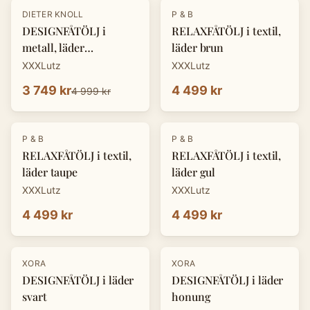
-
25
%
DIETER KNOLL
P & B
DESIGNFÅTÖLJ i
RELAXFÅTÖLJ i textil,
metall, läder
läder brun
cognacfärgad
XXXLutz
XXXLutz
3 749 kr
4 499 kr
4 999 kr
P & B
P & B
RELAXFÅTÖLJ i textil,
RELAXFÅTÖLJ i textil,
läder taupe
läder gul
XXXLutz
XXXLutz
4 499 kr
4 499 kr
-
25
%
-
25
%
XORA
XORA
DESIGNFÅTÖLJ i läder
DESIGNFÅTÖLJ i läder
svart
honung