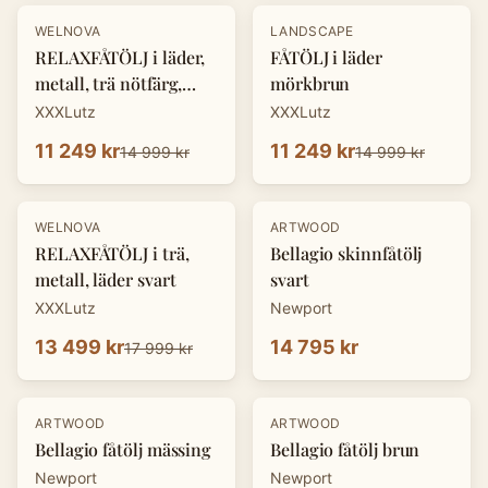
-
25
%
-
25
%
WELNOVA
LANDSCAPE
RELAXFÅTÖLJ i läder,
FÅTÖLJ i läder
metall, trä nötfärg,
mörkbrun
svart
XXXLutz
XXXLutz
11 249 kr
11 249 kr
14 999 kr
14 999 kr
-
25
%
WELNOVA
ARTWOOD
RELAXFÅTÖLJ i trä,
Bellagio skinnfåtölj
metall, läder svart
svart
XXXLutz
Newport
13 499 kr
14 795 kr
17 999 kr
ARTWOOD
ARTWOOD
Bellagio fåtölj mässing
Bellagio fåtölj brun
Newport
Newport