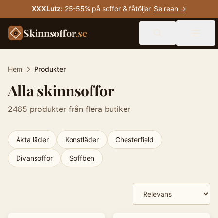
XXXLutz
:
25-55% på soffor & fåtöljer
Se rean →
Skinnsoffor
.se
Hem
Produkter
Alla skinnsoffor
2465
produkter från flera butiker
Äkta läder
Konstläder
Chesterfield
Divansoffor
Soffben
Produkter