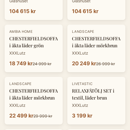
Glashuset
Glashuset
104 615 kr
104 615 kr
-
25
%
-
25
%
AMBIA HOME
LANDSCAPE
CHESTERFIELDSOFFA
CHESTERFIELDSOFFA
i äkta läder grön
i äkta läder mörkbrun
XXXLutz
XXXLutz
18 749 kr
20 249 kr
24 999 kr
26 999 kr
-
25
%
LANDSCAPE
LIVETASTIC
CHESTERFIELDSOFFA
RELAXFÅTÖLJ SET i
i äkta läder mörkbrun
textil, läder brun
XXXLutz
XXXLutz
22 499 kr
3 199 kr
29 999 kr