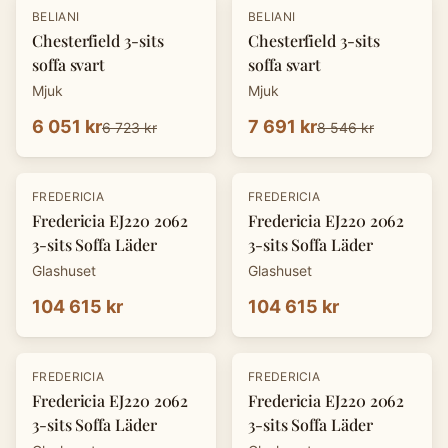
-
10
%
-
10
%
BELIANI
BELIANI
Chesterfield 3-sits
Chesterfield 3-sits
soffa svart
soffa svart
Mjuk
Mjuk
6 051 kr
7 691 kr
6 723 kr
8 546 kr
FREDERICIA
FREDERICIA
Fredericia EJ220 2062
Fredericia EJ220 2062
3-sits Soffa Läder
3-sits Soffa Läder
Glashuset
Glashuset
104 615 kr
104 615 kr
FREDERICIA
FREDERICIA
Fredericia EJ220 2062
Fredericia EJ220 2062
3-sits Soffa Läder
3-sits Soffa Läder