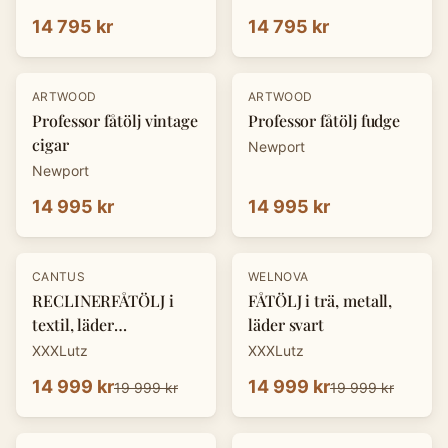
14 795 kr
14 795 kr
ARTWOOD
ARTWOOD
Professor fåtölj vintage
Professor fåtölj fudge
cigar
Newport
Newport
14 995 kr
14 995 kr
-
25
%
-
25
%
CANTUS
WELNOVA
RECLINERFÅTÖLJ i
FÅTÖLJ i trä, metall,
textil, läder
läder svart
cognacfärgad
XXXLutz
XXXLutz
14 999 kr
14 999 kr
19 999 kr
19 999 kr