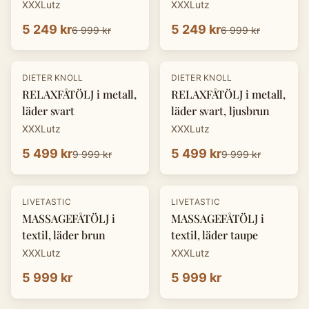
XXXLutz
XXXLutz
5 249 kr
5 249 kr
6 999 kr
6 999 kr
-
45
%
-
45
%
DIETER KNOLL
DIETER KNOLL
RELAXFÅTÖLJ i metall,
RELAXFÅTÖLJ i metall,
läder svart
läder svart, ljusbrun
XXXLutz
XXXLutz
5 499 kr
5 499 kr
9 999 kr
9 999 kr
LIVETASTIC
LIVETASTIC
MASSAGEFÅTÖLJ i
MASSAGEFÅTÖLJ i
textil, läder brun
textil, läder taupe
XXXLutz
XXXLutz
5 999 kr
5 999 kr