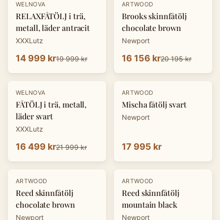
-
25
%
-
20
%
WELNOVA
ARTWOOD
RELAXFÅTÖLJ i trä,
Brooks skinnfåtölj
metall, läder antracit
chocolate brown
XXXLutz
Newport
14 999 kr
16 156 kr
19 999 kr
20 195 kr
-
25
%
WELNOVA
ARTWOOD
FÅTÖLJ i trä, metall,
Mischa fåtölj svart
läder svart
Newport
XXXLutz
16 499 kr
17 995 kr
21 999 kr
-
20
%
-
20
%
ARTWOOD
ARTWOOD
Reed skinnfåtölj
Reed skinnfåtölj
chocolate brown
mountain black
Newport
Newport