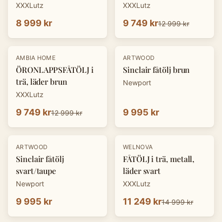
XXXLutz
XXXLutz
8 999 kr
9 749 kr
12 999 kr
-
25
%
AMBIA HOME
ARTWOOD
ÖRONLAPPSFÅTÖLJ i
Sinclair fåtölj brun
trä, läder brun
Newport
XXXLutz
9 749 kr
9 995 kr
12 999 kr
-
25
%
ARTWOOD
WELNOVA
Sinclair fåtölj
FÅTÖLJ i trä, metall,
svart/taupe
läder svart
Newport
XXXLutz
9 995 kr
11 249 kr
14 999 kr