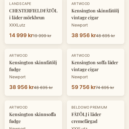
-
25
%
-
20
%
LANDSCAPE
ARTWOOD
CHESTERFIELDFÅTÖLJ
Kensington skinnfåtölj
i läder mörkbrun
vintage cigar
XXXLutz
Newport
14 999 kr
38 956 kr
19 999 kr
48 695 kr
-
20
%
-
20
%
ARTWOOD
ARTWOOD
Kensington skinnfåtölj
Kensington soffa läder
fudge
vintage cigar
Newport
Newport
38 956 kr
59 756 kr
48 695 kr
74 695 kr
-
20
%
-
25
%
ARTWOOD
BELDOMO PREMIUM
Kensington skinnsoffa
FÅTÖLJ i läder
fudge
cremefärgad
Newport
XXXLutz