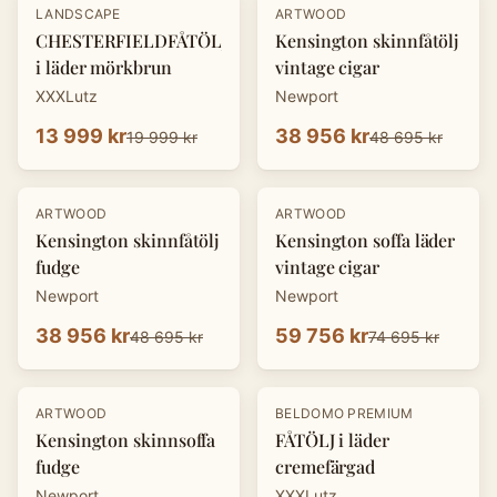
-
30
%
-
20
%
LANDSCAPE
ARTWOOD
CHESTERFIELDFÅTÖLJ
Kensington skinnfåtölj
i läder mörkbrun
vintage cigar
XXXLutz
Newport
13 999 kr
38 956 kr
19 999 kr
48 695 kr
-
20
%
-
20
%
ARTWOOD
ARTWOOD
Kensington skinnfåtölj
Kensington soffa läder
fudge
vintage cigar
Newport
Newport
38 956 kr
59 756 kr
48 695 kr
74 695 kr
-
20
%
-
30
%
ARTWOOD
BELDOMO PREMIUM
Kensington skinnsoffa
FÅTÖLJ i läder
fudge
cremefärgad
Newport
XXXLutz