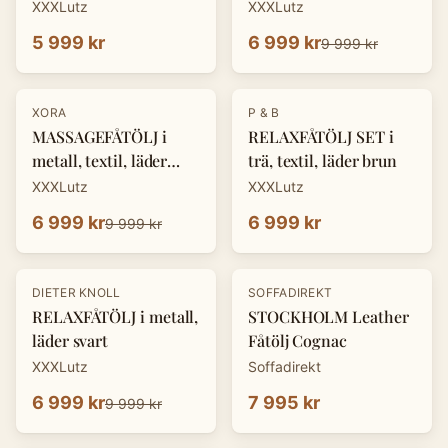
XXXLutz
XXXLutz
5 999 kr
6 999 kr
9 999 kr
-
30
%
XORA
P & B
MASSAGEFÅTÖLJ i
RELAXFÅTÖLJ SET i
metall, textil, läder
trä, textil, läder brun
mörkgrå
XXXLutz
XXXLutz
6 999 kr
6 999 kr
9 999 kr
-
30
%
DIETER KNOLL
SOFFADIREKT
RELAXFÅTÖLJ i metall,
STOCKHOLM Leather
läder svart
Fåtölj Cognac
XXXLutz
Soffadirekt
6 999 kr
7 995 kr
9 999 kr