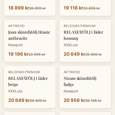
18 899 kr
19 116 kr
26 999 kr
23 895 kr
-
20
%
-
30
%
ARTWOOD
BELDOMO PREMIUM
Joan skinnfåtölj titanic
RELAXFÅTÖLJ i läder
anthracite
honung
Newport
XXXLutz
19 196 kr
20 649 kr
23 995 kr
29 499 kr
-
30
%
-
20
%
BELDOMO PREMIUM
ARTWOOD
RELAXFÅTÖLJ i läder
Nizam skinnfåtölj
beige
fudge
XXXLutz
Newport
20 649 kr
20 956 kr
29 499 kr
26 195 kr