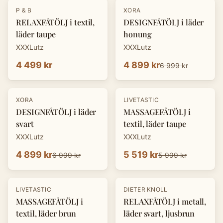
-
30
%
P & B
XORA
RELAXFÅTÖLJ i textil,
DESIGNFÅTÖLJ i läder
läder taupe
honung
XXXLutz
XXXLutz
4 499 kr
4 899 kr
6 999 kr
-
30
%
-
8
%
XORA
LIVETASTIC
DESIGNFÅTÖLJ i läder
MASSAGEFÅTÖLJ i
svart
textil, läder taupe
XXXLutz
XXXLutz
4 899 kr
5 519 kr
6 999 kr
5 999 kr
-
30
%
LIVETASTIC
DIETER KNOLL
MASSAGEFÅTÖLJ i
RELAXFÅTÖLJ i metall,
textil, läder brun
läder svart, ljusbrun