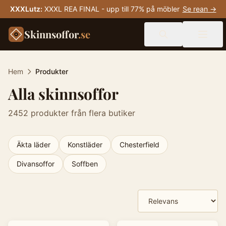
XXXLutz
:
XXXL REA FINAL - upp till 77% på möbler
Se rean →
Skinnsoffor
.se
Hem
Produkter
Alla skinnsoffor
2452
produkter från flera butiker
Äkta läder
Konstläder
Chesterfield
Divansoffor
Soffben
Produkter