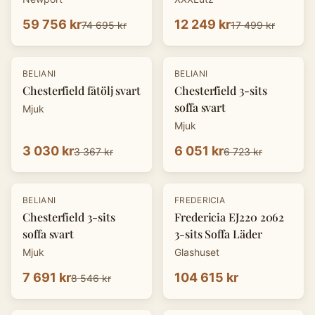
59 756 kr
12 249 kr
74 695 kr
17 499 kr
-
10
%
-
10
%
BELIANI
BELIANI
Chesterfield fåtölj svart
Chesterfield 3-sits
soffa svart
Mjuk
Mjuk
3 030 kr
6 051 kr
3 367 kr
6 723 kr
-
10
%
BELIANI
FREDERICIA
Chesterfield 3-sits
Fredericia EJ220 2062
soffa svart
3-sits Soffa Läder
Mjuk
Glashuset
7 691 kr
104 615 kr
8 546 kr