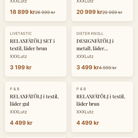
XXXLutz
XXXLutz
18 899 kr
20 999 kr
26 999 kr
29 999 kr
-
30
%
LIVETASTIC
DIETER KNOLL
RELAXFÅTÖLJ SET i
DESIGNFÅTÖLJ i
textil, läder brun
metall, läder
cognacfärgad
XXXLutz
XXXLutz
3 199 kr
3 499 kr
4 999 kr
P & B
P & B
RELAXFÅTÖLJ i textil,
RELAXFÅTÖLJ i textil,
läder gul
läder brun
XXXLutz
XXXLutz
4 499 kr
4 499 kr