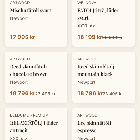
-
30
%
ARTWOOD
WELNOVA
Mischa fåtölj svart
FÅTÖLJ i trä, läder
svart
Newport
XXXLutz
17 995 kr
18 199 kr
25 999 kr
-
20
%
-
20
%
ARTWOOD
ARTWOOD
Reed skinnfåtölj
Reed skinnfåtölj
chocolate brown
mountain black
Newport
Newport
18 796 kr
18 796 kr
23 495 kr
23 495 kr
-
30
%
-
20
%
BELDOMO PREMIUM
ARTWOOD
RELAXFÅTÖLJ i läder
Lee skinnfåtölj
antracit
espresso
XXXLutz
Newport