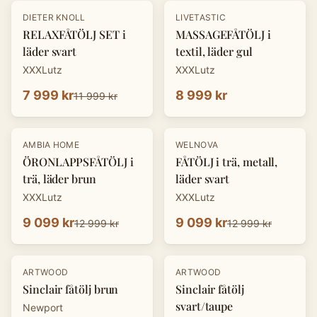
-
33
%
DIETER KNOLL
LIVETASTIC
RELAXFÅTÖLJ SET i
MASSAGEFÅTÖLJ i
läder svart
textil, läder gul
XXXLutz
XXXLutz
7 999 kr
8 999 kr
11 999 kr
-
30
%
-
30
%
AMBIA HOME
WELNOVA
ÖRONLAPPSFÅTÖLJ i
FÅTÖLJ i trä, metall,
trä, läder brun
läder svart
XXXLutz
XXXLutz
9 099 kr
9 099 kr
12 999 kr
12 999 kr
ARTWOOD
ARTWOOD
Sinclair fåtölj brun
Sinclair fåtölj
svart/taupe
Newport