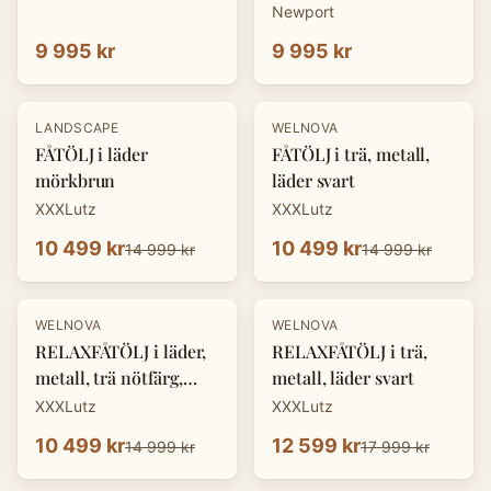
Newport
9 995 kr
9 995 kr
-
30
%
-
30
%
LANDSCAPE
WELNOVA
FÅTÖLJ i läder
FÅTÖLJ i trä, metall,
mörkbrun
läder svart
XXXLutz
XXXLutz
10 499 kr
10 499 kr
14 999 kr
14 999 kr
-
30
%
-
30
%
WELNOVA
WELNOVA
RELAXFÅTÖLJ i läder,
RELAXFÅTÖLJ i trä,
metall, trä nötfärg,
metall, läder svart
svart
XXXLutz
XXXLutz
10 499 kr
12 599 kr
14 999 kr
17 999 kr