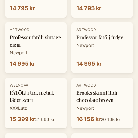
14 795 kr
14 795 kr
ARTWOOD
ARTWOOD
Professor fåtölj vintage
Professor fåtölj fudge
cigar
Newport
Newport
14 995 kr
14 995 kr
-
30
%
-
20
%
WELNOVA
ARTWOOD
FÅTÖLJ i trä, metall,
Brooks skinnfåtölj
läder svart
chocolate brown
XXXLutz
Newport
15 399 kr
16 156 kr
21 999 kr
20 195 kr