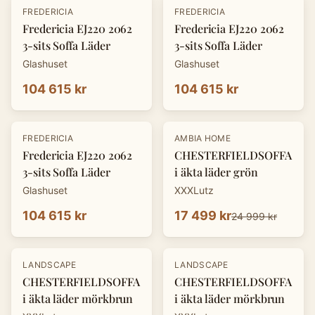
FREDERICIA
FREDERICIA
Fredericia EJ220 2062
Fredericia EJ220 2062
3-sits Soffa Läder
3-sits Soffa Läder
Glashuset
Glashuset
104 615 kr
104 615 kr
-
30
%
FREDERICIA
AMBIA HOME
Fredericia EJ220 2062
CHESTERFIELDSOFFA
3-sits Soffa Läder
i äkta läder grön
Glashuset
XXXLutz
104 615 kr
17 499 kr
24 999 kr
-
30
%
-
30
%
LANDSCAPE
LANDSCAPE
CHESTERFIELDSOFFA
CHESTERFIELDSOFFA
i äkta läder mörkbrun
i äkta läder mörkbrun