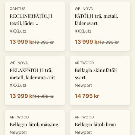
-
30
%
-
30
%
CANTUS
WELNOVA
RECLINERFÅTÖLJ i
FÅTÖLJ i trä, metall,
textil, läder
läder svart
cognacfärgad
XXXLutz
XXXLutz
13 999 kr
13 999 kr
19 999 kr
19 999 kr
-
30
%
WELNOVA
ARTWOOD
RELAXFÅTÖLJ i trä,
Bellagio skinnfåtölj
metall, läder antracit
svart
XXXLutz
Newport
13 999 kr
14 795 kr
19 999 kr
ARTWOOD
ARTWOOD
Bellagio fåtölj mässing
Bellagio fåtölj brun
Newport
Newport