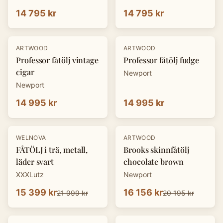
14 795 kr
14 795 kr
ARTWOOD
ARTWOOD
Professor fåtölj vintage
Professor fåtölj fudge
cigar
Newport
Newport
14 995 kr
14 995 kr
-
30
%
-
20
%
WELNOVA
ARTWOOD
FÅTÖLJ i trä, metall,
Brooks skinnfåtölj
läder svart
chocolate brown
XXXLutz
Newport
15 399 kr
16 156 kr
21 999 kr
20 195 kr