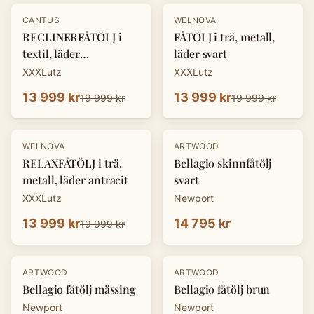
-
30
%
-
30
%
CANTUS
WELNOVA
RECLINERFÅTÖLJ i
FÅTÖLJ i trä, metall,
textil, läder
läder svart
cognacfärgad
XXXLutz
XXXLutz
13 999 kr
13 999 kr
19 999 kr
19 999 kr
-
30
%
WELNOVA
ARTWOOD
RELAXFÅTÖLJ i trä,
Bellagio skinnfåtölj
metall, läder antracit
svart
XXXLutz
Newport
13 999 kr
14 795 kr
19 999 kr
ARTWOOD
ARTWOOD
Bellagio fåtölj mässing
Bellagio fåtölj brun
Newport
Newport