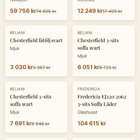
59 756 kr
12 249 kr
74 695 kr
17 499 kr
-
10
%
-
10
%
BELIANI
BELIANI
Chesterfield fåtölj svart
Chesterfield 3-sits
soffa svart
Mjuk
Mjuk
3 030 kr
6 051 kr
3 367 kr
6 723 kr
-
10
%
BELIANI
FREDERICIA
Chesterfield 3-sits
Fredericia EJ220 2062
soffa svart
3-sits Soffa Läder
Mjuk
Glashuset
7 691 kr
104 615 kr
8 546 kr