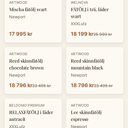
-
30
%
ARTWOOD
WELNOVA
Mischa fåtölj svart
FÅTÖLJ i trä, läder
svart
Newport
XXXLutz
17 995 kr
18 199 kr
25 999 kr
-
20
%
-
20
%
ARTWOOD
ARTWOOD
Reed skinnfåtölj
Reed skinnfåtölj
chocolate brown
mountain black
Newport
Newport
18 796 kr
18 796 kr
23 495 kr
23 495 kr
-
30
%
-
20
%
BELDOMO PREMIUM
ARTWOOD
RELAXFÅTÖLJ i läder
Lee skinnfåtölj
antracit
espresso
XXXLutz
Newport