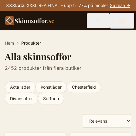
XXXLutz
:
XXXL REA FINAL - upp till 77% på möbler
Se rean →
Skinnsoffor
.se
Hem
Produkter
Alla skinnsoffor
2452
produkter från flera butiker
Äkta läder
Konstläder
Chesterfield
Divansoffor
Soffben
Produkter