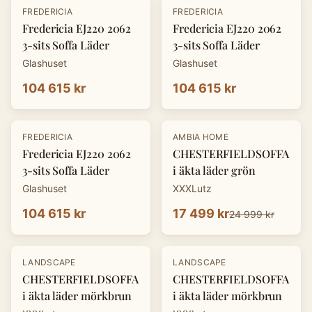
FREDERICIA
FREDERICIA
Fredericia EJ220 2062
Fredericia EJ220 2062
3-sits Soffa Läder
3-sits Soffa Läder
Glashuset
Glashuset
104 615 kr
104 615 kr
-
30
%
FREDERICIA
AMBIA HOME
Fredericia EJ220 2062
CHESTERFIELDSOFFA
3-sits Soffa Läder
i äkta läder grön
Glashuset
XXXLutz
104 615 kr
17 499 kr
24 999 kr
-
30
%
-
30
%
LANDSCAPE
LANDSCAPE
CHESTERFIELDSOFFA
CHESTERFIELDSOFFA
i äkta läder mörkbrun
i äkta läder mörkbrun