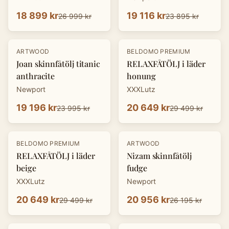
18 899 kr
19 116 kr
26 999 kr
23 895 kr
-
20
%
-
30
%
ARTWOOD
BELDOMO PREMIUM
Joan skinnfåtölj titanic
RELAXFÅTÖLJ i läder
anthracite
honung
Newport
XXXLutz
19 196 kr
20 649 kr
23 995 kr
29 499 kr
-
30
%
-
20
%
BELDOMO PREMIUM
ARTWOOD
RELAXFÅTÖLJ i läder
Nizam skinnfåtölj
beige
fudge
XXXLutz
Newport
20 649 kr
20 956 kr
29 499 kr
26 195 kr