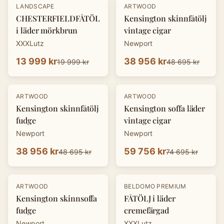
-
30
%
-
20
%
LANDSCAPE
ARTWOOD
CHESTERFIELDFÅTÖLJ
Kensington skinnfåtölj
i läder mörkbrun
vintage cigar
XXXLutz
Newport
13 999 kr
38 956 kr
19 999 kr
48 695 kr
-
20
%
-
20
%
ARTWOOD
ARTWOOD
Kensington skinnfåtölj
Kensington soffa läder
fudge
vintage cigar
Newport
Newport
38 956 kr
59 756 kr
48 695 kr
74 695 kr
-
20
%
-
30
%
ARTWOOD
BELDOMO PREMIUM
Kensington skinnsoffa
FÅTÖLJ i läder
fudge
cremefärgad
Newport
XXXLutz