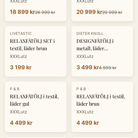
XXXLutz
XXXLutz
18 899 kr
20 999 kr
26 999 kr
29 999 kr
-
30
%
LIVETASTIC
DIETER KNOLL
RELAXFÅTÖLJ SET i
DESIGNFÅTÖLJ i
textil, läder brun
metall, läder
cognacfärgad
XXXLutz
XXXLutz
3 199 kr
3 499 kr
4 999 kr
P & B
P & B
RELAXFÅTÖLJ i textil,
RELAXFÅTÖLJ i textil,
läder gul
läder brun
XXXLutz
XXXLutz
4 499 kr
4 499 kr