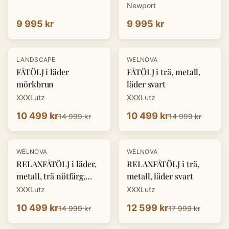
Newport
9 995 kr
9 995 kr
-
30
%
-
30
%
LANDSCAPE
WELNOVA
FÅTÖLJ i läder
FÅTÖLJ i trä, metall,
mörkbrun
läder svart
XXXLutz
XXXLutz
10 499 kr
10 499 kr
14 999 kr
14 999 kr
-
30
%
-
30
%
WELNOVA
WELNOVA
RELAXFÅTÖLJ i läder,
RELAXFÅTÖLJ i trä,
metall, trä nötfärg,
metall, läder svart
svart
XXXLutz
XXXLutz
10 499 kr
12 599 kr
14 999 kr
17 999 kr