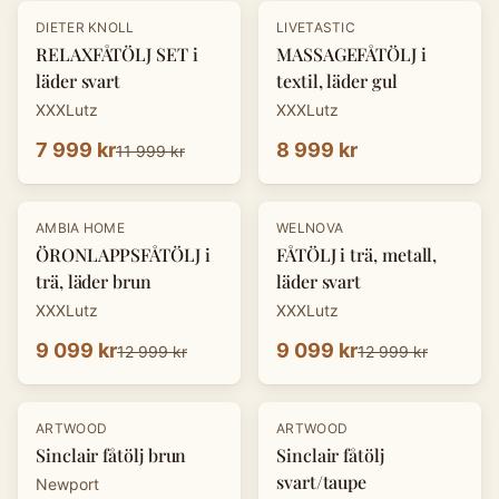
-
33
%
DIETER KNOLL
LIVETASTIC
RELAXFÅTÖLJ SET i
MASSAGEFÅTÖLJ i
läder svart
textil, läder gul
XXXLutz
XXXLutz
7 999 kr
8 999 kr
11 999 kr
-
30
%
-
30
%
AMBIA HOME
WELNOVA
ÖRONLAPPSFÅTÖLJ i
FÅTÖLJ i trä, metall,
trä, läder brun
läder svart
XXXLutz
XXXLutz
9 099 kr
9 099 kr
12 999 kr
12 999 kr
ARTWOOD
ARTWOOD
Sinclair fåtölj brun
Sinclair fåtölj
svart/taupe
Newport