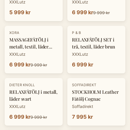
XXXLutz
XXXLutz
5 999 kr
6 999 kr
9 999 kr
-
30
%
XORA
P & B
MASSAGEFÅTÖLJ i
RELAXFÅTÖLJ SET i
metall, textil, läder
trä, textil, läder brun
mörkgrå
XXXLutz
XXXLutz
6 999 kr
6 999 kr
9 999 kr
-
30
%
DIETER KNOLL
SOFFADIREKT
RELAXFÅTÖLJ i metall,
STOCKHOLM Leather
läder svart
Fåtölj Cognac
XXXLutz
Soffadirekt
6 999 kr
7 995 kr
9 999 kr