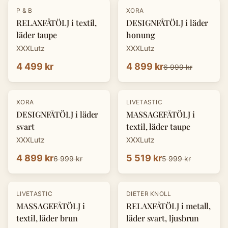
-
30
%
P & B
XORA
RELAXFÅTÖLJ i textil,
DESIGNFÅTÖLJ i läder
läder taupe
honung
XXXLutz
XXXLutz
4 499 kr
4 899 kr
6 999 kr
-
30
%
-
8
%
XORA
LIVETASTIC
DESIGNFÅTÖLJ i läder
MASSAGEFÅTÖLJ i
svart
textil, läder taupe
XXXLutz
XXXLutz
4 899 kr
5 519 kr
6 999 kr
5 999 kr
-
30
%
LIVETASTIC
DIETER KNOLL
MASSAGEFÅTÖLJ i
RELAXFÅTÖLJ i metall,
textil, läder brun
läder svart, ljusbrun