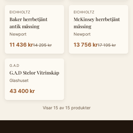
-
20
%
-
20
%
EICHHOLTZ
EICHHOLTZ
Baker herrbetjänt
McKinsey herrbetjänt
antik mässing
mässing
Newport
Newport
11 436 kr
13 756 kr
14 295 kr
17 195 kr
G.A.D
G.A.D Stelor Vitrinskåp
Glashuset
43 400 kr
Visar
15
av
15
produkter