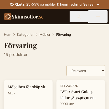
XXXLutz
:
25-55% på möbler & heminredning
Se rean →
Skinnsoffor
.se
Hem
Kategorier
Möbler
Förvaring
Förvaring
15
produkter
Produkter
-
20
%
RELAXDAYS
Möbelben för skåp vit
BYRÅ Svart Guld 4
Mjuk
lådor 98,5x46x30 cm
XXXLutz