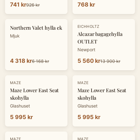
741 kr
768 kr
926 kr
-
30
%
-
60
%
EICHHOLTZ
Northern Valet hylla ek
Alcazar bagagehylla
Mjuk
OUTLET
Newport
4 318 kr
5 560 kr
6 168 kr
13 900 kr
MAZE
MAZE
Maze Lower East Seat
Maze Lower East Seat
skohylla
skohylla
Glashuset
Glashuset
5 995 kr
5 995 kr
MAZE
MAZE