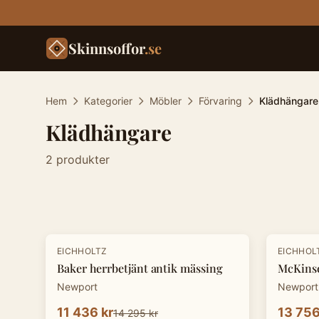
Skinnsoffor
.se
Hem
Kategorier
Möbler
Förvaring
Klädhängare
Klädhängare
2
produkter
Produkter
-
20
%
-
20
%
EICHHOLTZ
EICHHOL
Baker herrbetjänt antik mässing
McKinse
Newport
Newport
11 436 kr
13 756
14 295 kr