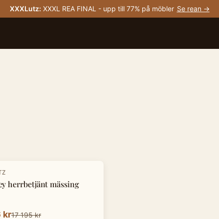
XXXLutz
:
XXXL REA FINAL - upp till 77% på möbler
Se rean →
TZ
y herrbetjänt mässing
 kr
17 195 kr