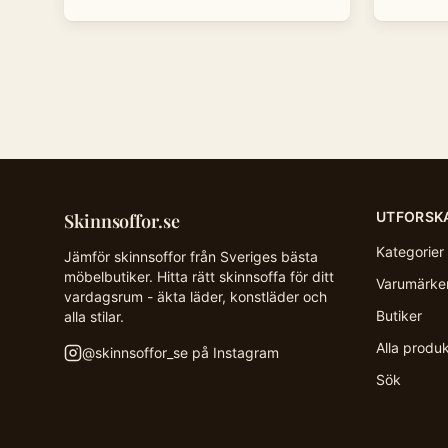
UTFORSK
Skinnsoffor.se
Kategorier
Jämför skinnsoffor från Sveriges bästa
möbelbutiker. Hitta rätt skinnsoffa för ditt
Varumärke
vardagsrum - äkta läder, konstläder och
Butiker
alla stilar.
Alla produ
@
skinnsoffor_se
på Instagram
Sök