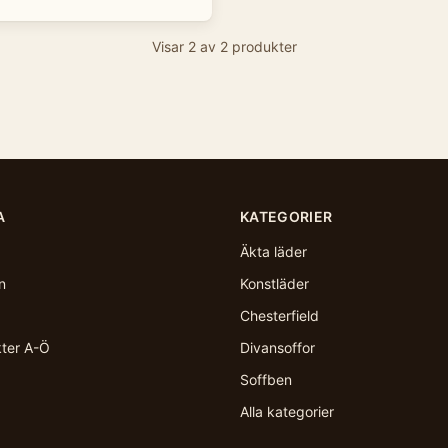
Visar
2
av
2
produkter
A
KATEGORIER
Äkta läder
n
Konstläder
Chesterfield
kter A-Ö
Divansoffor
Soffben
Alla kategorier