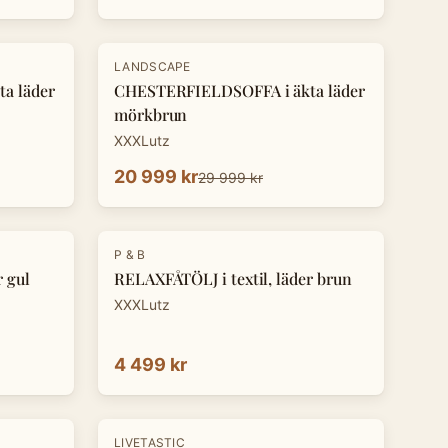
-
30
%
LANDSCAPE
a läder
CHESTERFIELDSOFFA i äkta läder
mörkbrun
XXXLutz
20 999 kr
29 999 kr
P & B
r gul
RELAXFÅTÖLJ i textil, läder brun
XXXLutz
4 499 kr
-
8
%
LIVETASTIC