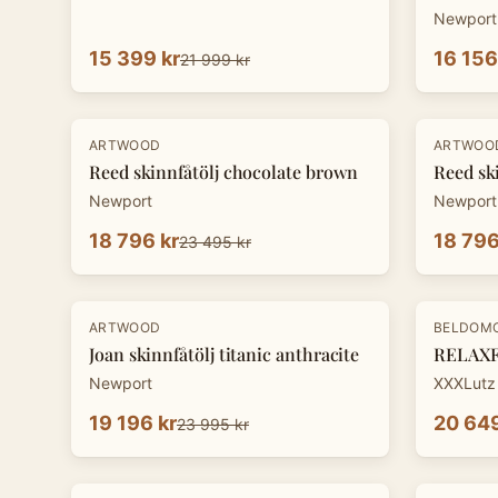
Newport
15 399 kr
16 156
21 999 kr
-
20
%
-
20
%
ARTWOOD
ARTWOO
Reed skinnfåtölj chocolate brown
Reed sk
Newport
Newport
18 796 kr
18 796
23 495 kr
-
20
%
-
30
%
ARTWOOD
BELDOM
Joan skinnfåtölj titanic anthracite
RELAXFÅ
Newport
XXXLutz
19 196 kr
20 649
23 995 kr