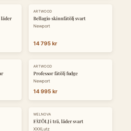
ARTWOOD
 läder
Bellagio skinnfåtölj svart
Newport
14 795 kr
ARTWOOD
ar
Professor fåtölj fudge
Newport
14 995 kr
-
30
%
WELNOVA
FÅTÖLJ i trä, läder svart
XXXLutz