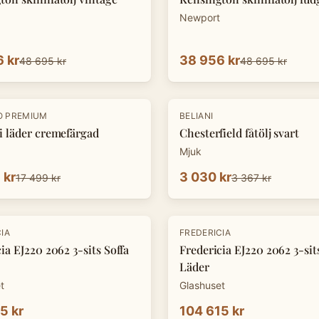
Newport
 kr
38 956 kr
48 695 kr
48 695 kr
-
10
%
O PREMIUM
BELIANI
i läder cremefärgad
Chesterfield fåtölj svart
Mjuk
 kr
3 030 kr
17 499 kr
3 367 kr
IA
FREDERICIA
ia EJ220 2062 3-sits Soffa
Fredericia EJ220 2062 3-sit
Läder
t
Glashuset
5 kr
104 615 kr