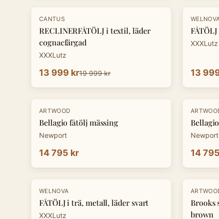
-
30
%
-
30
%
CANTUS
WELNOV
RECLINERFÅTÖLJ i textil, läder
FÅTÖLJ i
cognacfärgad
XXXLutz
XXXLutz
13 999 kr
13 999
19 999 kr
ARTWOOD
ARTWOO
Bellagio fåtölj mässing
Bellagio
Newport
Newport
14 795 kr
14 795
-
30
%
-
20
%
WELNOVA
ARTWOO
FÅTÖLJ i trä, metall, läder svart
Brooks 
brown
XXXLutz