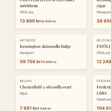
mörkbrun
cigar
XXXLutz
Newport
13 999 kr
38 956
19 999 kr
-
20
%
-
30
%
ARTWOOD
BELDOM
Kensington skinnsoffa fudge
FÅTÖLJ 
Newport
XXXLutz
59 756 kr
12 249
74 695 kr
-
10
%
BELIANI
FREDERIC
Chesterfield 3-sits soffa svart
Frederic
Läder
Mjuk
Glashuse
7 691 kr
104 61
8 546 kr