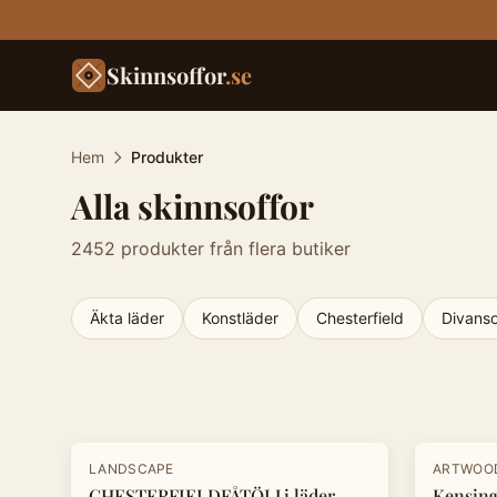
Skinnsoffor
.se
Hem
Produkter
Alla skinnsoffor
2452
produkter från flera butiker
Äkta läder
Konstläder
Chesterfield
Divanso
Produkter
-
30
%
-
20
%
LANDSCAPE
ARTWOO
CHESTERFIELDFÅTÖLJ i läder
Kensing