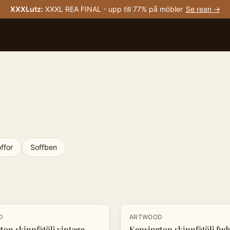
XXXLutz
:
XXXL REA FINAL - upp till 77% på möbler
Se rean →
ffor
Soffben
-
20
%
D
ARTWOOD
ton skinnfåtölj vintage
Kensington skinnfåtölj fud