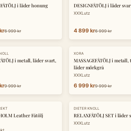
ÅTÖLJ i läder honung
DESIGNFÅTÖLJ i läder svar
XXXLutz
kr
4 899 kr
6 999 kr
6 999 kr
-
30
%
KNOLL
XORA
TÖLJ i metall, läder svart,
MASSAGEFÅTÖLJ i metall, te
n
läder mörkgrå
XXXLutz
kr
6 999 kr
9 999 kr
9 999 kr
-
33
%
REKT
DIETER KNOLL
OLM Leather Fåtölj
RELAXFÅTÖLJ SET i läder s
XXXLutz
ekt