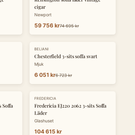
cigar
Newport
59 756 kr
74 695 kr
-
10
%
BELIANI
Chesterfield 3-sits soffa svart
Mjuk
6 051 kr
6 723 kr
FREDERICIA
s Soffa
Fredericia EJ220 2062 3-sits Soffa
Läder
Glashuset
104 615 kr