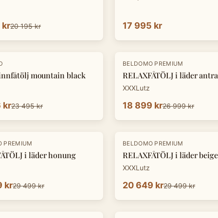
 kr
17 995 kr
20 195 kr
-
30
%
D
BELDOMO PREMIUM
innfåtölj mountain black
RELAXFÅTÖLJ i läder antra
XXXLutz
 kr
18 899 kr
23 495 kr
26 999 kr
-
30
%
O PREMIUM
BELDOMO PREMIUM
TÖLJ i läder honung
RELAXFÅTÖLJ i läder beige
XXXLutz
 kr
20 649 kr
29 499 kr
29 499 kr