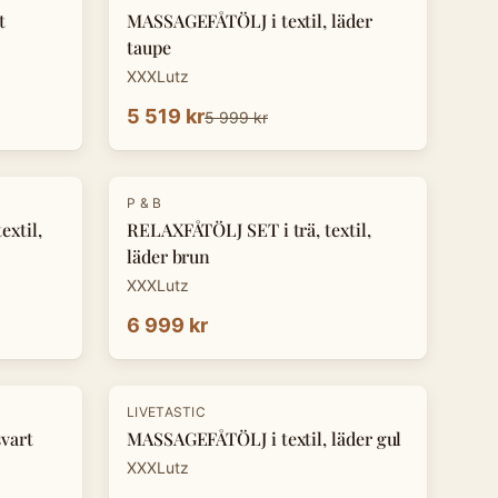
t
MASSAGEFÅTÖLJ i textil, läder
taupe
XXXLutz
5 519 kr
5 999 kr
P & B
xtil,
RELAXFÅTÖLJ SET i trä, textil,
läder brun
XXXLutz
6 999 kr
LIVETASTIC
vart
MASSAGEFÅTÖLJ i textil, läder gul
XXXLutz