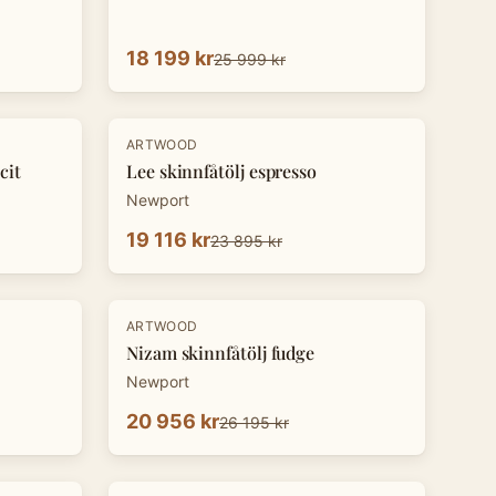
18 199 kr
25 999 kr
-
20
%
ARTWOOD
cit
Lee skinnfåtölj espresso
Newport
19 116 kr
23 895 kr
-
20
%
ARTWOOD
Nizam skinnfåtölj fudge
Newport
20 956 kr
26 195 kr