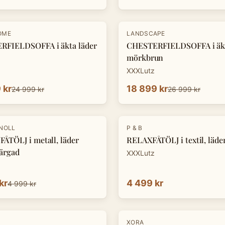
-
30
%
OME
LANDSCAPE
RFIELDSOFFA i äkta läder
CHESTERFIELDSOFFA i äkt
mörkbrun
XXXLutz
 kr
18 899 kr
24 999 kr
26 999 kr
KNOLL
P & B
ÅTÖLJ i metall, läder
RELAXFÅTÖLJ i textil, läde
ärgad
XXXLutz
kr
4 499 kr
4 999 kr
-
30
%
XORA