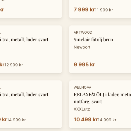
kr
7 999 kr
11 999 kr
A
ARTWOOD
 trä, metall, läder svart
Sinclair fåtölj brun
Newport
kr
9 995 kr
12 999 kr
-
30
%
A
WELNOVA
 trä, metall, läder svart
RELAXFÅTÖLJ i läder, metal
nötfärg, svart
XXXLutz
 kr
10 499 kr
14 999 kr
14 999 kr