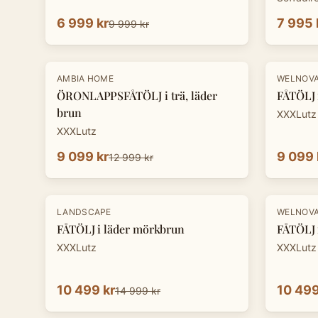
6 999 kr
7 995 
9 999 kr
-
30
%
-
30
%
AMBIA HOME
WELNOV
ÖRONLAPPSFÅTÖLJ i trä, läder
FÅTÖLJ i
brun
XXXLutz
XXXLutz
9 099 kr
9 099 
12 999 kr
-
30
%
-
30
%
LANDSCAPE
WELNOV
FÅTÖLJ i läder mörkbrun
FÅTÖLJ i
XXXLutz
XXXLutz
10 499 kr
10 499
14 999 kr