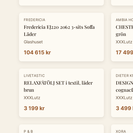
-
30
%
FREDERICIA
AMBIA H
Fredericia EJ220 2062 3-sits Soffa
CHESTE
Läder
grön
Glashuset
XXXLutz
104 615 kr
17 499
-
30
%
LIVETASTIC
DIETER 
RELAXFÅTÖLJ SET i textil, läder
DESIGNF
brun
cognacf
XXXLutz
XXXLutz
3 199 kr
3 499 
-
30
%
P & B
XORA