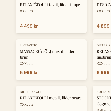
RELAXFÅTÖLJ i textil, läder taupe
DESIGNF
XXXLutz
XXXLutz
4 499 kr
4 899 
-
30
%
LIVETASTIC
DIETER 
MASSAGEFÅTÖLJ i textil, läder
RELAXFÅ
brun
ljusbru
XXXLutz
XXXLutz
5 999 kr
6 999 
-
30
%
DIETER KNOLL
SOFFADI
RELAXFÅTÖLJ i metall, läder svart
STOCKH
Cognac
XXXLutz
Soffadir