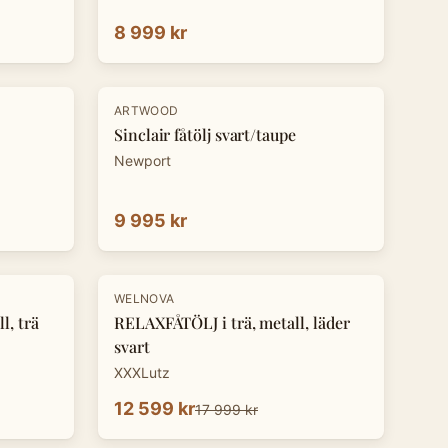
8 999 kr
ARTWOOD
Sinclair fåtölj svart/taupe
Newport
9 995 kr
-
30
%
WELNOVA
l, trä
RELAXFÅTÖLJ i trä, metall, läder
svart
XXXLutz
12 599 kr
17 999 kr