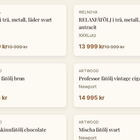
-
30
%
A
WELNOVA
 trä, metall, läder svart
RELAXFÅTÖLJ i trä, metall,
antracit
XXXLutz
 kr
13 999 kr
19 999 kr
19 999 kr
D
ARTWOOD
 fåtölj brun
Professor fåtölj vintage cig
Newport
 kr
14 995 kr
D
ARTWOOD
skinnfåtölj chocolate
Mischa fåtölj svart
Newport