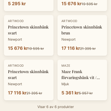
5 295 kr
15 676 kr
19 595 kr
-
20
%
-
20
%
ARTWOOD
ARTWOOD
Princetown skinnbänk
Princetown skinnbänk
svart
brun
Newport
Newport
15 676 kr
17 116 kr
19 595 kr
21 395 kr
-
20
%
-
10
%
ARTWOOD
MAZE
Princetown skinnbänk
Maze Frank
svart
förvaringsbänk vit /
konjaksläder
Newport
Mjuk
17 116 kr
5 361 kr
21 395 kr
5 957 kr
Visar
6
av
6
produkter