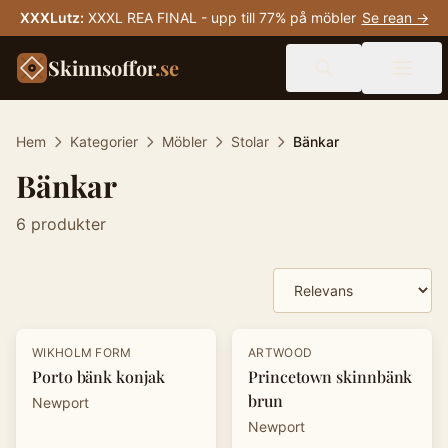
XXXLutz
:
XXXL REA FINAL - upp till 77% på möbler
Se rean →
Skinnsoffor
.se
Hem
Kategorier
Möbler
Stolar
Bänkar
Bänkar
6
produkter
Produkter
-
20
%
WIKHOLM FORM
ARTWOOD
Porto bänk konjak
Princetown skinnbänk
brun
Newport
Newport