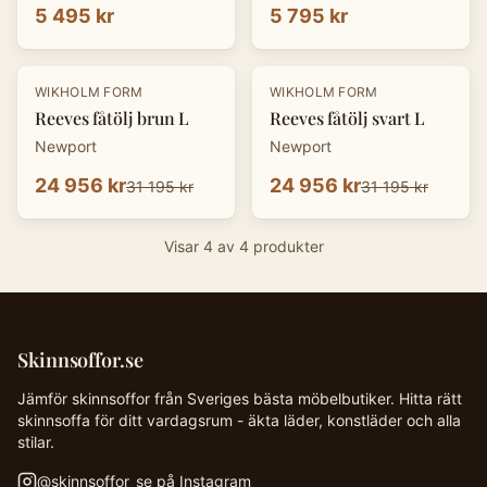
5 495 kr
5 795 kr
-
20
%
-
20
%
WIKHOLM FORM
WIKHOLM FORM
Reeves fåtölj brun L
Reeves fåtölj svart L
Newport
Newport
24 956 kr
24 956 kr
31 195 kr
31 195 kr
Visar
4
av
4
produkter
Skinnsoffor.se
Jämför skinnsoffor från Sveriges bästa möbelbutiker. Hitta rätt
skinnsoffa för ditt vardagsrum - äkta läder, konstläder och alla
stilar.
@
skinnsoffor_se
på Instagram