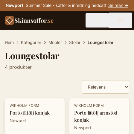
Newport
:
Summer Sale - soffor & inredning nedsatt
Se rean →
Skinnsoffor
.se
Hem
Kategorier
Möbler
Stolar
Loungestolar
Loungestolar
4
produkter
Produkter
WIKHOLM FORM
WIKHOLM FORM
Porto fåtölj konjak
Porto fåtölj armstöd
konjak
Newport
Newport