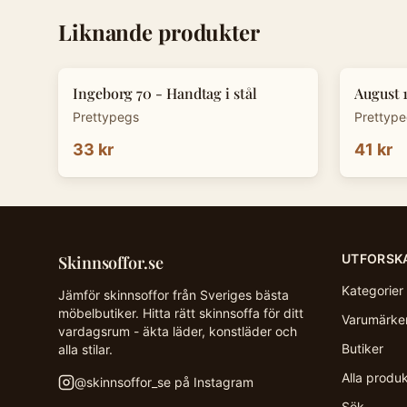
Liknande produkter
Ingeborg 70 - Handtag i stål
August 
Prettypegs
Prettyp
33 kr
41 kr
UTFORSK
Skinnsoffor.se
Kategorier
Jämför skinnsoffor från Sveriges bästa
möbelbutiker. Hitta rätt skinnsoffa för ditt
Varumärke
vardagsrum - äkta läder, konstläder och
Butiker
alla stilar.
Alla produ
@
skinnsoffor_se
på Instagram
Sök