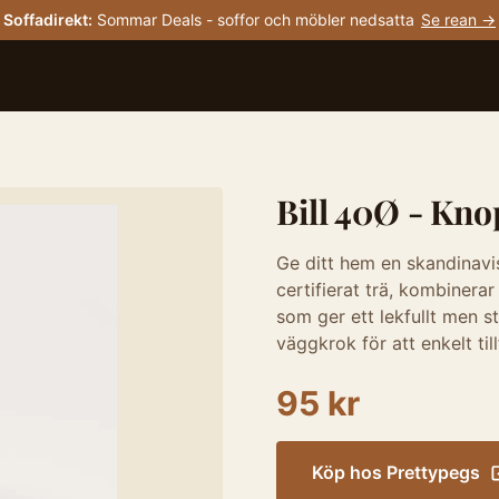
Soffadirekt
:
Sommar Deals - soffor och möbler nedsatta
Se rean →
Bill 40Ø - Kno
Ge ditt hem en skandinavi
certifierat trä, kombinera
som ger ett lekfullt men s
väggkrok för att enkelt till
95 kr
Köp hos
Prettypegs