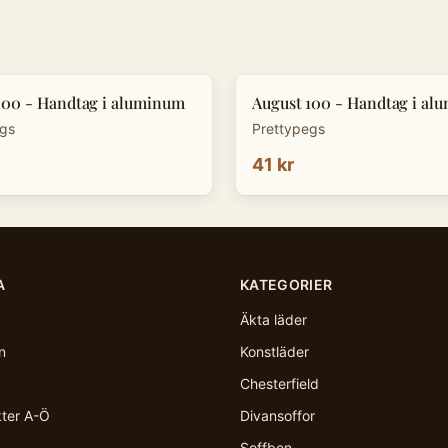
100 - Handtag i aluminum
August 100 - Handtag i al
egs
Prettypegs
41 kr
A
KATEGORIER
Äkta läder
n
Konstläder
Chesterfield
kter A-Ö
Divansoffor
Soffben