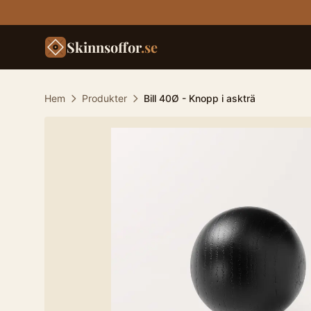
Skinnsoffor
.se
Hem
Produkter
Bill 40Ø - Knopp i askträ