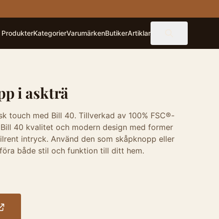
Produkter
Kategorier
Varumärken
Butiker
Artiklar
pp i askträ
sk touch med Bill 40. Tillverkad av 100% FSC®-
r Bill 40 kvalitet och modern design med former
tilrent intryck. Använd den som skåpknopp eller
föra både stil och funktion till ditt hem.