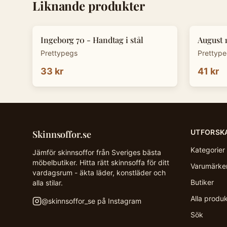
Liknande produkter
Ingeborg 70 - Handtag i stål
August 
Prettypegs
Prettyp
33 kr
41 kr
UTFORSK
Skinnsoffor.se
Kategorier
Jämför skinnsoffor från Sveriges bästa
möbelbutiker. Hitta rätt skinnsoffa för ditt
Varumärke
vardagsrum - äkta läder, konstläder och
Butiker
alla stilar.
Alla produ
@
skinnsoffor_se
på Instagram
Sök