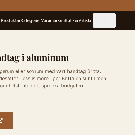
Produkter
Kategorier
Varumärken
Butiker
Artiklar
ndtag i aluminum
rdagsrum eller sovrum med vårt handtag Britta.
sätter "less is more," ger Britta en subtil men
 som helst, utan att spräcka budgeten.