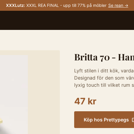
XXXLutz
:
XXXL REA FINAL - upp till 77% på möbler
Se rean →
Britta 70 - Ha
Lyft stilen i ditt kök, va
Designad för den som värde
lyxig touch till vilket rum
47 kr
Köp hos
Prettypegs