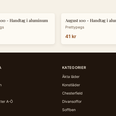
100 - Handtag i aluminum
August 100 - Handtag i al
egs
Prettypegs
41 kr
A
KATEGORIER
Äkta läder
n
Konstläder
Chesterfield
kter A-Ö
Divansoffor
Soffben