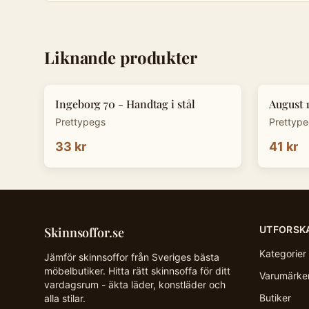
Liknande produkter
Ingeborg 70 - Handtag i stål
August 
Prettypegs
Prettyp
33 kr
41 kr
UTFORSK
Skinnsoffor.se
Kategorier
Jämför skinnsoffor från Sveriges bästa
möbelbutiker. Hitta rätt skinnsoffa för ditt
Varumärke
vardagsrum - äkta läder, konstläder och
Butiker
alla stilar.