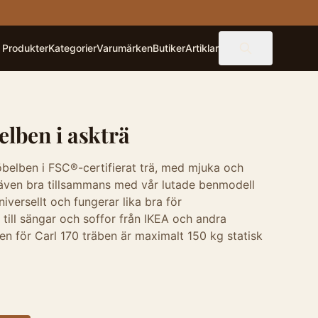
Produkter
Kategorier
Varumärken
Butiker
Artiklar
elben i askträ
öbelben i FSC®-certifierat trä, med mjuka och
r även bra tillsammans med vår lutade benmodell
iversellt och fungerar lika bra för
till sängar och soffor från IKEA och andra
en för Carl 170 träben är maximalt 150 kg statisk