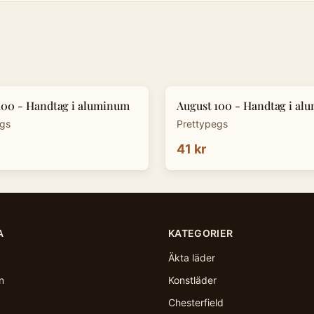
100 - Handtag i aluminum
August 100 - Handtag i al
egs
Prettypegs
41 kr
A
KATEGORIER
Äkta läder
n
Konstläder
Chesterfield