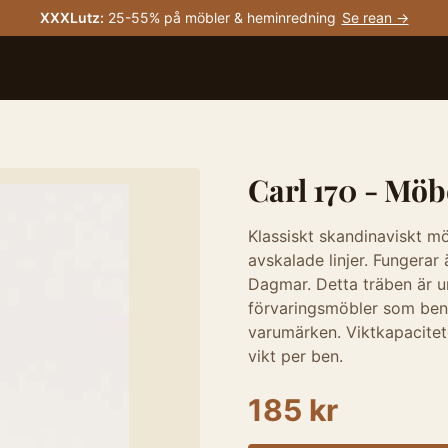
XXXLutz
:
25-55% på möbler & heminredning
Se rean →
Carl 170 - Möb
Klassiskt skandinaviskt m
avskalade linjer. Fungera
Dagmar. Detta träben är un
förvaringsmöbler som ben 
varumärken. Viktkapacitet
vikt per ben.
185 kr