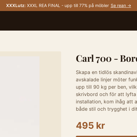
XXXLutz
:
XXXL REA FINAL - upp till 77% på möbler
Se rean →
Carl 700 - Bor
Skapa en tidlös skandinav
avskalade linjer möter funk
upp till 90 kg per ben, vi
skrivbord och för att lyfta
installation, kom ihåg att 
både stil och trygghet i d
495 kr