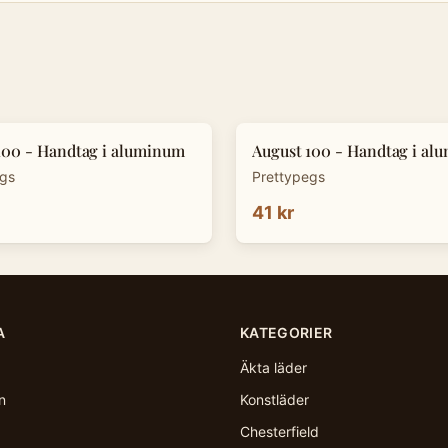
100 - Handtag i aluminum
August 100 - Handtag i al
egs
Prettypegs
41 kr
A
KATEGORIER
Äkta läder
n
Konstläder
Chesterfield