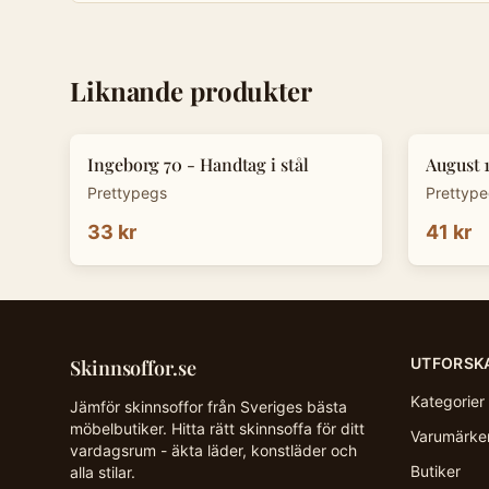
Liknande produkter
Ingeborg 70 - Handtag i stål
August 
Prettypegs
Prettyp
33 kr
41 kr
UTFORSK
Skinnsoffor.se
Kategorier
Jämför skinnsoffor från Sveriges bästa
möbelbutiker. Hitta rätt skinnsoffa för ditt
Varumärke
vardagsrum - äkta läder, konstläder och
Butiker
alla stilar.