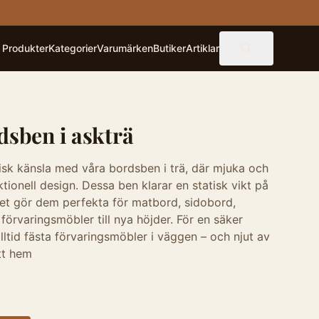
Produkter
Kategorier
Varumärken
Butiker
Artiklar
dsben i askträ
isk känsla med våra bordsben i trä, där mjuka och
tionell design. Dessa ben klarar en statisk vikt på
lket gör dem perfekta för matbord, sidobord,
 förvaringsmöbler till nya höjder. För en säker
alltid fästa förvaringsmöbler i väggen – och njut av
itt hem