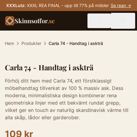
XXXLutz
:
XXXL REA FINAL - upp till 77% på möbler
Se rean →
Skinnsoffor
.se
Hem
Produkter
Carla 74 - Handtag i askträ
Carla 74 - Handtag i askträ
Förhöj ditt hem med Carla 74, ett förstklassigt
möbelhandtag tillverkat av 100 % massiv ask. Dess
moderna, minimalistiska design kombinerar rena
geometriska linjer med ett bekvämt rundat grepp,
vilket ger en touch av naturlig skandinavisk värme till
alla skåp, lådor eller garderober.
109 kr