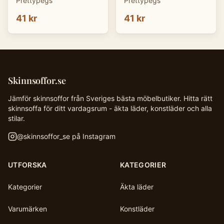
Prettypegs
Prettypegs
41 kr
41 kr
Skinnsoffor.se
Jämför skinnsoffor från Sveriges bästa möbelbutiker. Hitta rätt
skinnsoffa för ditt vardagsrum - äkta läder, konstläder och alla
stilar.
@
skinnsoffor_se
på Instagram
UTFORSKA
KATEGORIER
Kategorier
Äkta läder
Varumärken
Konstläder