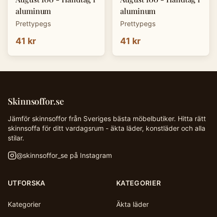
aluminum
aluminum
Prettypegs
Prettypegs
41 kr
41 kr
Skinnsoffor.se
Jämför skinnsoffor från Sveriges bästa möbelbutiker. Hitta rätt
skinnsoffa för ditt vardagsrum - äkta läder, konstläder och alla
stilar.
@
skinnsoffor_se
på Instagram
UTFORSKA
KATEGORIER
Kategorier
Äkta läder