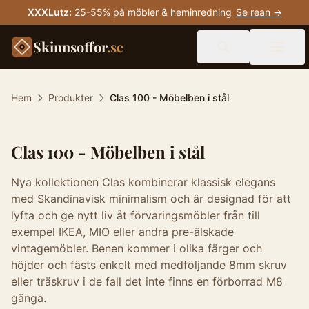
XXXLutz
:
25-55% på möbler & heminredning
Se rean →
Skinnsoffor
.se
Hem
Produkter
Clas 100 - Möbelben i stål
Clas 100 - Möbelben i stål
Nya kollektionen Clas kombinerar klassisk elegans
med Skandinavisk minimalism och är designad för att
lyfta och ge nytt liv åt förvaringsmöbler från till
exempel IKEA, MIO eller andra pre-älskade
vintagemöbler. Benen kommer i olika färger och
höjder och fästs enkelt med medföljande 8mm skruv
eller träskruv i de fall det inte finns en förborrad M8
gänga.