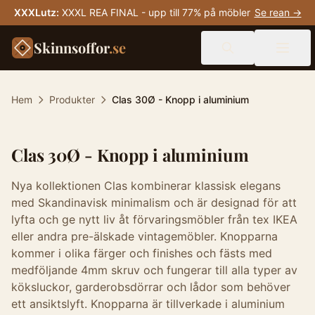
XXXLutz
:
XXXL REA FINAL - upp till 77% på möbler
Se rean →
Skinnsoffor
.se
Hem
Produkter
Clas 30Ø - Knopp i aluminium
Clas 30Ø - Knopp i aluminium
Nya kollektionen Clas kombinerar klassisk elegans
med Skandinavisk minimalism och är designad för att
lyfta och ge nytt liv åt förvaringsmöbler från tex IKEA
eller andra pre-älskade vintagemöbler. Knopparna
kommer i olika färger och finishes och fästs med
medföljande 4mm skruv och fungerar till alla typer av
köksluckor, garderobsdörrar och lådor som behöver
ett ansiktslyft. Knopparna är tillverkade i aluminium