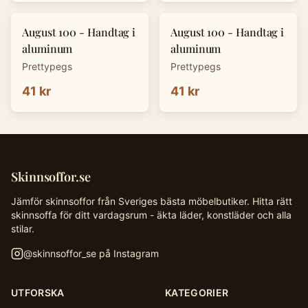
August 100 - Handtag i
August 100 - Handtag i
aluminum
aluminum
Prettypegs
Prettypegs
41 kr
41 kr
Skinnsoffor.se
Jämför skinnsoffor från Sveriges bästa möbelbutiker. Hitta rätt
skinnsoffa för ditt vardagsrum - äkta läder, konstläder och alla
stilar.
@
skinnsoffor_se
på Instagram
UTFORSKA
KATEGORIER