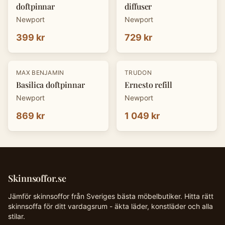
doftpinnar
diffuser
Newport
Newport
399 kr
729 kr
MAX BENJAMIN
TRUDON
Basilica doftpinnar
Ernesto refill
Newport
Newport
869 kr
1 049 kr
Skinnsoffor.se
Jämför skinnsoffor från Sveriges bästa möbelbutiker. Hitta rätt
skinnsoffa för ditt vardagsrum - äkta läder, konstläder och alla
stilar.