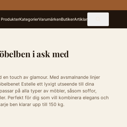
Produkter
Kategorier
Varumärken
Butiker
Artiklar
Möbelben i ask med
d en touch av glamour. Med avsmalnande linjer
elbenet Estelle ett lyxigt utseende till dina
 passar på alla typer av möbler, såsom soffor,
er. Perfekt för dig som vill kombinera elegans och
arje ben klarar upp till 150 kg.