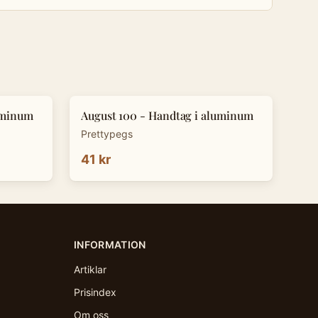
uminum
August 100 - Handtag i aluminum
Prettypegs
41 kr
INFORMATION
Artiklar
Prisindex
Om oss