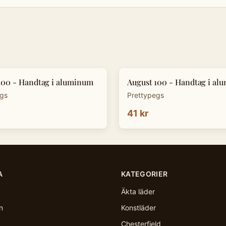
100 - Handtag i aluminum
August 100 - Handtag i al
egs
Prettypegs
41 kr
A
KATEGORIER
Äkta läder
n
Konstläder
Chesterfield