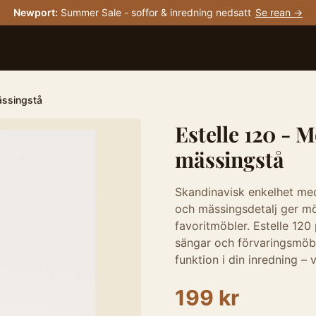
Newport
:
Summer Sale - soffor & inredning nedsatt
Se rean →
ässingstå
Estelle 120 - 
mässingstå
Skandinavisk enkelhet me
och mässingsdetalj ger möb
favoritmöbler. Estelle 120
sängar och förvaringsmöbl
funktion i din inredning – v
199 kr