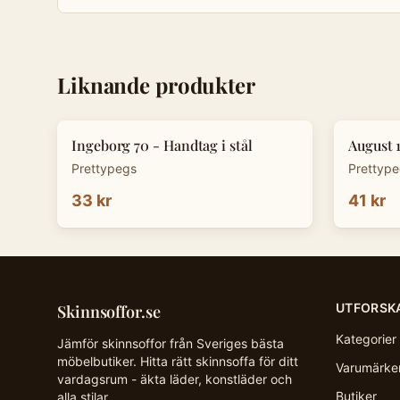
Liknande produkter
Ingeborg 70 - Handtag i stål
August 
Prettypegs
Prettyp
33 kr
41 kr
UTFORSK
Skinnsoffor.se
Kategorier
Jämför skinnsoffor från Sveriges bästa
möbelbutiker. Hitta rätt skinnsoffa för ditt
Varumärke
vardagsrum - äkta läder, konstläder och
Butiker
alla stilar.