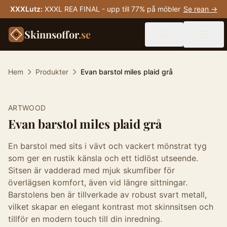
XXXLutz
:
XXXL REA FINAL - upp till 77% på möbler
Se rean →
Skinnsoffor
.se
Hem
Produkter
Evan barstol miles plaid grå
-
20
%
ARTWOOD
Evan barstol miles plaid grå
En barstol med sits i vävt och vackert mönstrat tyg
som ger en rustik känsla och ett tidlöst utseende.
Sitsen är vadderad med mjuk skumfiber för
överlägsen komfort, även vid längre sittningar.
Barstolens ben är tillverkade av robust svart metall,
vilket skapar en elegant kontrast mot skinnsitsen och
tillför en modern touch till din inredning.