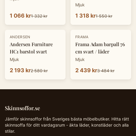
Mjuk
1 066 kr
1 318 kr
1 332 kr
1 550 kr
-
15
%
-
30
%
ANDERSEN
FRAMA
Andersen Furniture
Frama Adam barpall 76
HC1 barstol svart
cm svart / läder
Mjuk
Mjuk
2 193 kr
2 439 kr
2 580 kr
3 484 kr
Skinnsoffor.se
Jämför skinnsoffor från Sveriges bästa möbelbutiker. Hitta rätt
skinnsoffa för ditt vardagsrum - äkta läder, konstläder och alla
stilar.