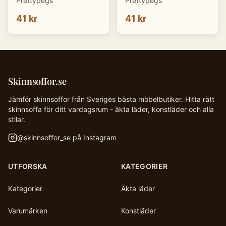
Prettypegs
Prettypegs
41 kr
41 kr
Skinnsoffor.se
Jämför skinnsoffor från Sveriges bästa möbelbutiker. Hitta rätt
skinnsoffa för ditt vardagsrum - äkta läder, konstläder och alla
stilar.
@
skinnsoffor_se
på Instagram
UTFORSKA
KATEGORIER
Kategorier
Äkta läder
Varumärken
Konstläder