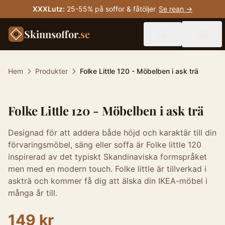
XXXLutz
:
25-55% på soffor & fåtöljer
Se rean →
Skinnsoffor
.se
Hem
Produkter
Folke Little 120 - Möbelben i ask trä
Folke Little 120 - Möbelben i ask trä
Designad för att addera både höjd och karaktär till din
förvaringsmöbel, säng eller soffa är Folke little 120
inspirerad av det typiskt Skandinaviska formspråket
men med en modern touch. Folke little är tillverkad i
askträ och kommer få dig att älska din IKEA-möbel i
många år till.
149 kr