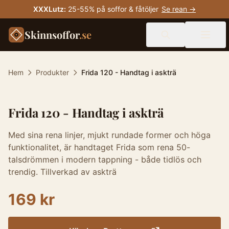
XXXLutz
:
25-55% på soffor & fåtöljer
Se rean →
Skinnsoffor
.se
Hem
Produkter
Frida 120 - Handtag i askträ
Frida 120 - Handtag i askträ
Med sina rena linjer, mjukt rundade former och höga
funktionalitet, är handtaget Frida som rena 50-
talsdrömmen i modern tappning - både tidlös och
trendig. Tillverkad av askträ
169 kr