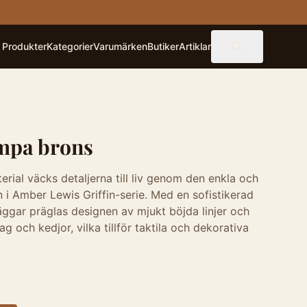
Produkter
Kategorier
Varumärken
Butiker
Artiklar
ampa brons
erial väcks detaljerna till liv genom den enkla och
 i Amber Lewis Griffin-serie. Med en sofistikerad
äggar präglas designen av mjukt böjda linjer och
g och kedjor, vilka tillför taktila och dekorativa