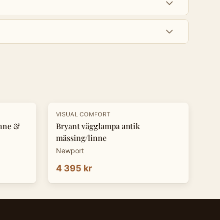
VISUAL COMFORT
inne &
Bryant vägglampa antik
mässing/linne
Newport
4 395 kr