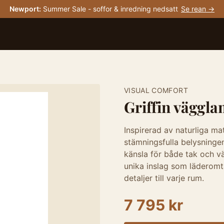
Newport
:
Summer Sale - soffor & inredning nedsatt
Se rean →
VISUAL COMFORT
Griffin väggl
Inspirerad av naturliga mat
stämningsfulla belysningen
känsla för både tak och v
unika inslag som läderomta
detaljer till varje rum.
7 795 kr