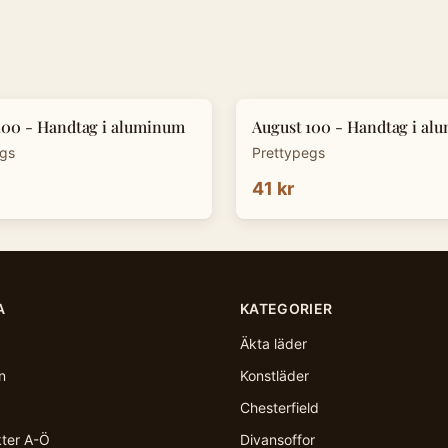
100 - Handtag i aluminum
August 100 - Handtag i al
egs
Prettypegs
41 kr
A
KATEGORIER
Äkta läder
n
Konstläder
Chesterfield
kter A-Ö
Divansoffor