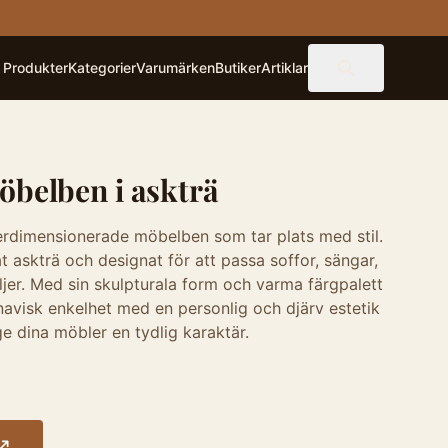
Produkter
Kategorier
Varumärken
Butiker
Artiklar
öbelben i askträ
rdimensionerade möbelben som tar plats med stil.
at askträ och designat för att passa soffor, sängar,
jer. Med sin skulpturala form och varma färgpalett
visk enkelhet med en personlig och djärv estetik
ge dina möbler en tydlig karaktär.