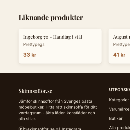
Liknande produkter
Ingeborg 70 - Handtag i stål
August 
Prettypegs
Prettyp
33 kr
41 kr
UTFORSK
Skinnsoffor.se
Kategorier
Jämför skinnsoffor från Sveriges bästa
möbelbutiker. Hitta rätt skinnsoffa för ditt
Varumärke
vardagsrum - äkta läder, konstläder och
Butiker
alla stilar.
Alla produ
@
skinnsoffor_se
på Instagram