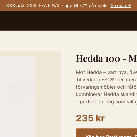
XXXLutz
:
XXXL REA FINAL - upp till 77% på möbler
Se rean →
Hedda 100 - M
Möt Hedda – vårt nya, öve
Tillverkat i FSC®-certifier
förvaringsmöbler och fåtöl
kombinerar Hedda skandina
– perfekt för dig som vill 
235 kr