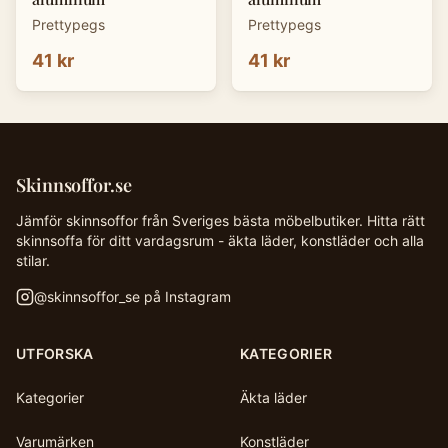
Prettypegs
Prettypegs
41 kr
41 kr
Skinnsoffor.se
Jämför skinnsoffor från Sveriges bästa möbelbutiker. Hitta rätt
skinnsoffa för ditt vardagsrum - äkta läder, konstläder och alla
stilar.
@
skinnsoffor_se
på Instagram
UTFORSKA
KATEGORIER
Kategorier
Äkta läder
Varumärken
Konstläder