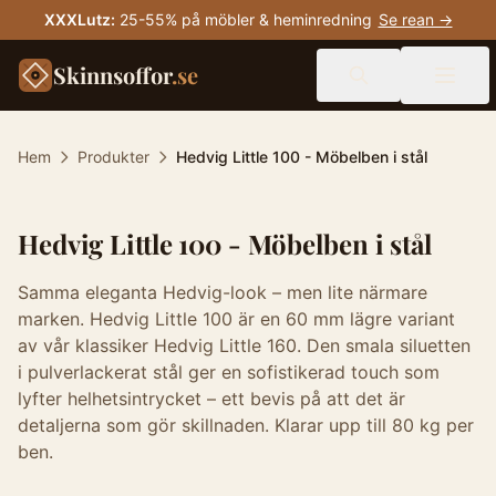
XXXLutz
:
25-55% på möbler & heminredning
Se rean →
Skinnsoffor
.se
Hem
Produkter
Hedvig Little 100 - Möbelben i stål
Hedvig Little 100 - Möbelben i stål
Samma eleganta Hedvig-look – men lite närmare
marken. Hedvig Little 100 är en 60 mm lägre variant
av vår klassiker Hedvig Little 160. Den smala siluetten
i pulverlackerat stål ger en sofistikerad touch som
lyfter helhetsintrycket – ett bevis på att det är
detaljerna som gör skillnaden. Klarar upp till 80 kg per
ben.