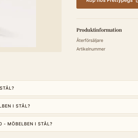
Köp hos
Prettypegs
Produktinformation
Återförsäljare
Artikelnummer
 STÅL?
LBEN I STÅL?
0 - MÖBELBEN I STÅL?