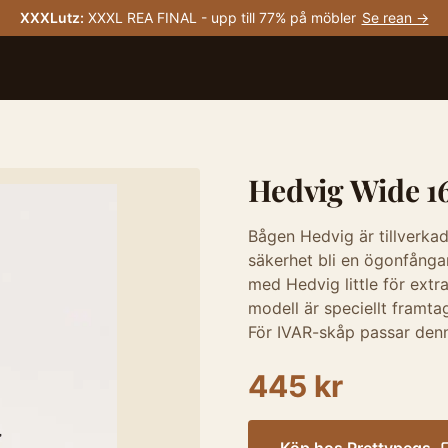
XXXLutz
:
XXXL REA FINAL - upp till 77% på möbler
Se rean →
Hedvig Wide 16
Bågen Hedvig är tillverka
säkerhet bli en ögonfånga
med Hedvig little för ext
modell är speciellt framt
För IVAR-skåp passar den
445 kr