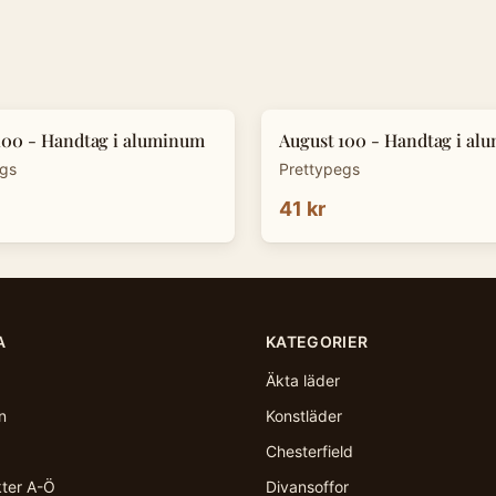
100 - Handtag i aluminum
August 100 - Handtag i al
egs
Prettypegs
41 kr
A
KATEGORIER
Äkta läder
n
Konstläder
Chesterfield
kter A-Ö
Divansoffor