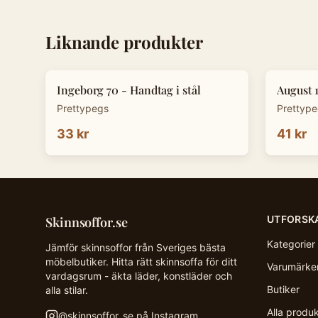
Liknande produkter
Ingeborg 70 - Handtag i stål
August 
Prettypegs
Prettyp
33 kr
41 kr
UTFORSK
Skinnsoffor.se
Kategorier
Jämför skinnsoffor från Sveriges bästa
möbelbutiker. Hitta rätt skinnsoffa för ditt
Varumärke
vardagsrum - äkta läder, konstläder och
Butiker
alla stilar.
Alla produ
@
skinnsoffor_se
på Instagram