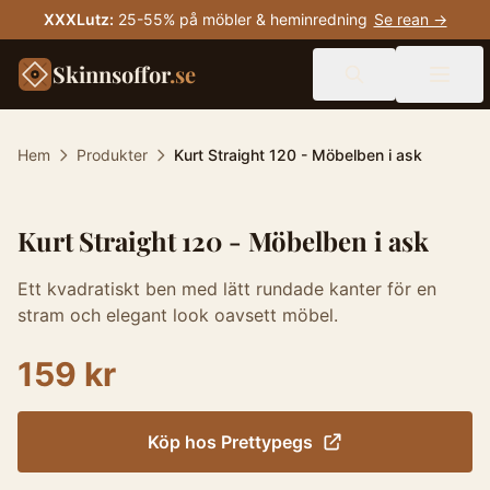
XXXLutz
:
25-55% på möbler & heminredning
Se rean →
Skinnsoffor
.se
Hem
Produkter
Kurt Straight 120 - Möbelben i ask
Kurt Straight 120 - Möbelben i ask
Ett kvadratiskt ben med lätt rundade kanter för en
stram och elegant look oavsett möbel.
159 kr
Köp hos
Prettypegs