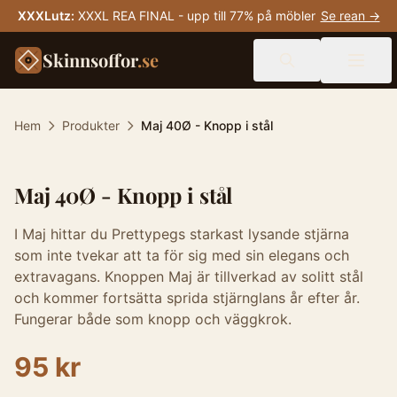
XXXLutz
:
XXXL REA FINAL - upp till 77% på möbler
Se rean →
Skinnsoffor
.se
Hem
Produkter
Maj 40Ø - Knopp i stål
Maj 40Ø - Knopp i stål
I Maj hittar du Prettypegs starkast lysande stjärna
som inte tvekar att ta för sig med sin elegans och
extravagans. Knoppen Maj är tillverkad av solitt stål
och kommer fortsätta sprida stjärnglans år efter år.
Fungerar både som knopp och väggkrok.
95 kr