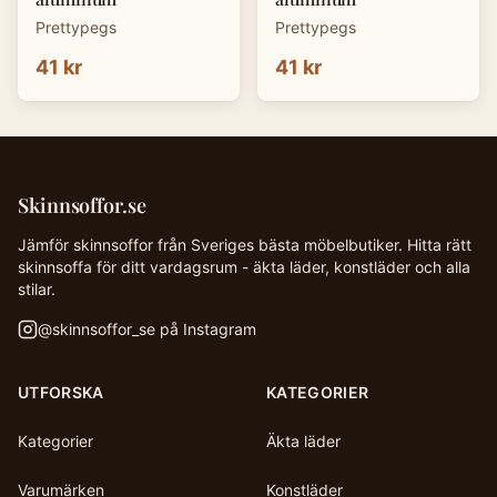
Prettypegs
Prettypegs
41 kr
41 kr
Skinnsoffor.se
Jämför skinnsoffor från Sveriges bästa möbelbutiker. Hitta rätt
skinnsoffa för ditt vardagsrum - äkta läder, konstläder och alla
stilar.
@
skinnsoffor_se
på Instagram
UTFORSKA
KATEGORIER
Kategorier
Äkta läder
Varumärken
Konstläder