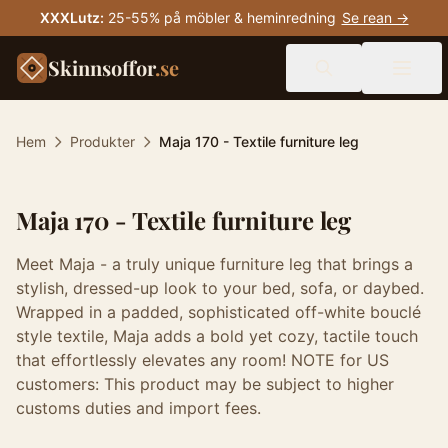
XXXLutz
:
25-55% på möbler & heminredning
Se rean →
Skinnsoffor
.se
Hem
Produkter
Maja 170 - Textile furniture leg
Maja 170 - Textile furniture leg
Meet Maja - a truly unique furniture leg that brings a
stylish, dressed-up look to your bed, sofa, or daybed.
Wrapped in a padded, sophisticated off-white bouclé
style textile, Maja adds a bold yet cozy, tactile touch
that effortlessly elevates any room! NOTE for US
customers: This product may be subject to higher
customs duties and import fees.