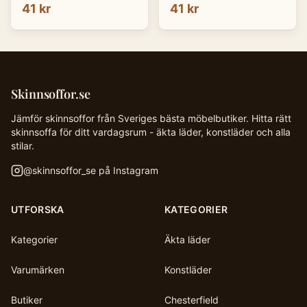
41 kr
41 kr
Skinnsoffor.se
Jämför skinnsoffor från Sveriges bästa möbelbutiker. Hitta rätt
skinnsoffa för ditt vardagsrum - äkta läder, konstläder och alla
stilar.
@
skinnsoffor_se
på Instagram
UTFORSKA
KATEGORIER
Kategorier
Äkta läder
Varumärken
Konstläder
Butiker
Chesterfield