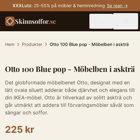
XXXLutz
:
25-55% på möbler & heminredning
Se rean →
Skinnsoffor
.se
Hem
Produkter
Otto 100 Blue pop - Möbelben i askträ
Otto 100 Blue pop - Möbelben i askträ
Det globformade möbelbenet Otto, designat med en
lätt ovala siluett adderar både djärvhet och elegans till
din IKEA-möbel. Otto är tillverkad av solitt askträ och
går utmärkt att addera till förvaringsmöbler såväl som
sängar och soffor.
225 kr