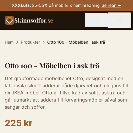
XXXLutz
:
25-55% på möbler & heminredning
Se rean →
Skinnsoffor
.se
Hem
Produkter
Otto 100 - Möbelben i ask trä
Otto 100 - Möbelben i ask trä
Det globformade möbelbenet Otto, designat med en
lätt ovala siluett adderar både djärvhet och elegans till
din IKEA-möbel. Otto är tillverkad av solitt askträ och
går utmärkt att addera till förvaringsmöbler såväl som
sängar och soffor.
225 kr