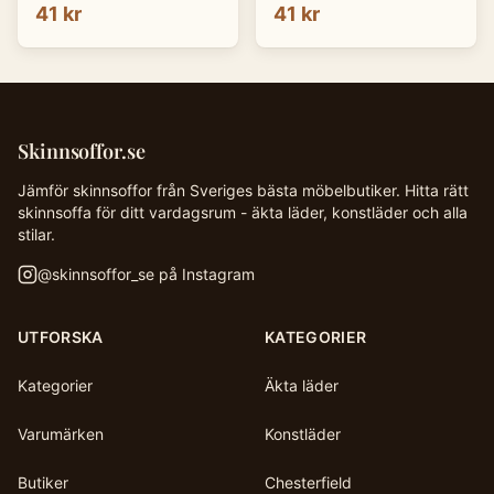
41 kr
41 kr
Skinnsoffor.se
Jämför skinnsoffor från Sveriges bästa möbelbutiker. Hitta rätt
skinnsoffa för ditt vardagsrum - äkta läder, konstläder och alla
stilar.
@
skinnsoffor_se
på Instagram
UTFORSKA
KATEGORIER
Kategorier
Äkta läder
Varumärken
Konstläder
Butiker
Chesterfield