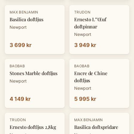
MAX BENJAMIN
TRUDON
Basilica doftljus
Ernesto L"'Œuf
doftpinnar
Newport
Newport
3 699 kr
3 949 kr
BAOBAB
BAOBAB
Stones Marble doftljus
Encre de Chine
doftljus
Newport
Newport
4 149 kr
5 995 kr
TRUDON
MAX BENJAMIN
Ernesto doftljus 2,8kg
Basilica doftspridare