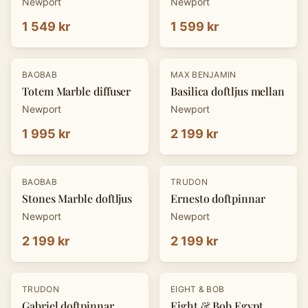
Newport
Newport
1 549 kr
1 599 kr
BAOBAB
MAX BENJAMIN
Totem Marble diffuser
Basilica doftljus mellan
Newport
Newport
1 995 kr
2 199 kr
BAOBAB
TRUDON
Stones Marble doftljus
Ernesto doftpinnar
Newport
Newport
2 199 kr
2 199 kr
TRUDON
EIGHT & BOB
Gabriel doftpinnar
Eight & Bob Egypt