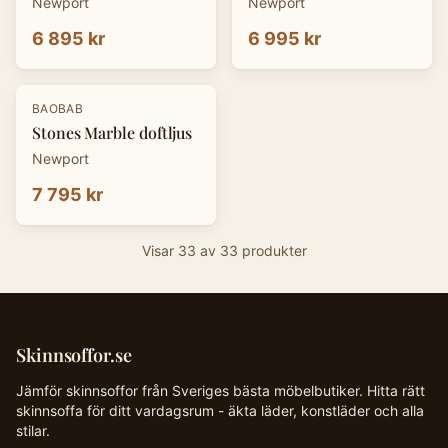
Newport
Newport
6 895 kr
6 995 kr
BAOBAB
Stones Marble doftljus
Newport
7 795 kr
Visar
33
av
33
produkter
Skinnsoffor.se
Jämför skinnsoffor från Sveriges bästa möbelbutiker. Hitta rätt
skinnsoffa för ditt vardagsrum - äkta läder, konstläder och alla
stilar.