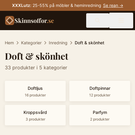
XXXLutz
:
25-55% på möbler & heminredning
Se rean →
Skinnsoffor
.se
Hem
Kategorier
Inredning
Doft & skönhet
Doft & skönhet
33
produkter
i 5 kategorier
Doftljus
Doftpinnar
16
produkter
12
produkter
Kroppsvård
Parfym
3
produkter
2
produkter